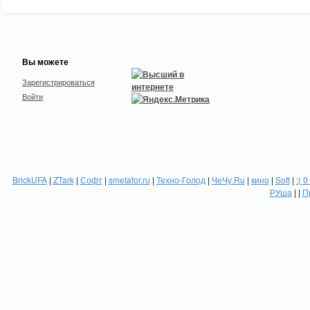
Вы можете
Зарегистрироваться
Войти
BrickUFA
|
ZTark
|
Софт
|
smetafor.ru
|
Техно-Голод
|
ЧеЧу.Ru
|
кино
|
Soft
|
:( 0
РУша
| |
П