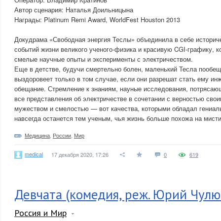
Автор сценария: Наталья Доильницына
Награды: Platinum Remi Award, WorldFest Houston 2013
Докудрама «Свободная энергия Теслы» объединила в себе историч
событий жизни великого ученого-физика и красивую CGI-графику, 
смелые научные опыты и эксперименты с электричеством.
Еще в детстве, будучи смертельно болен, маленький Тесла пообещ
выздоровеет только в том случае, если они разрешат стать ему и
обещание. Стремление к знаниям, науные исследования, потрясаю
все представления об электричестве в сочетании с верностью сво
мужеством и смелостью — вот качества, которыми обладал гениал
навсегда останется тем ученым, чья жизнь больше похожа на мист
Медицина
,
России
,
Мир
medical
17 декабря 2020, 17:26
0
619
Девчата (комедия, реж. Юрий Чулюк
Россия и Мир