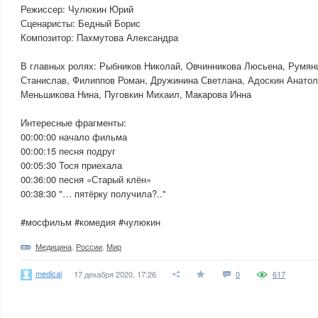
Режиссер: Чулюкин Юрий
Сценаристы: Бедный Борис
Композитор: Пахмутова Александра
В главных ролях: Рыбников Николай, Овчинникова Люсьена, Румян
Станислав, Филиппов Роман, Дружинина Светлана, Адоскин Анато
Меньшикова Нина, Пуговкин Михаил, Макарова Инна
Интересные фрагменты:
00:00:00 начало фильма
00:00:15 песня подруг
00:05:30 Тося приехала
00:36:00 песня «Старый клён»
00:38:30 "… пятёрку получила?.."
#мосфильм #комедия #чулюкин
Медицина
,
России
,
Мир
medical
17 декабря 2020, 17:26
0
617