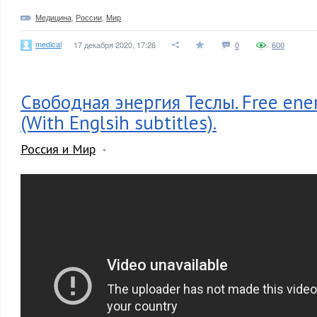
Медицина
,
России
,
Мир
medical
17 декабря 2020, 17:26
0
600
Свободная энергия Теслы. Free ener
(With Englsih subtitles).
Россия и Мир