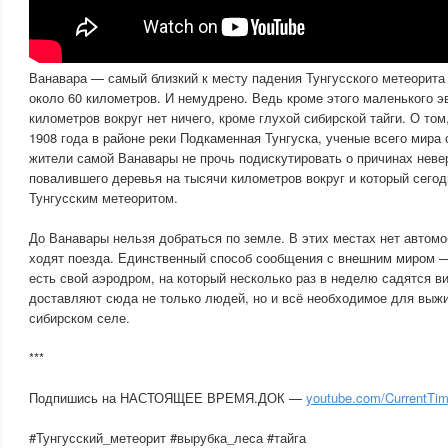
Ванавара — самый близкий к месту падения Тунгусского метеорита 
около 60 километров. И немудрено. Ведь кроме этого маленького эв
километров вокруг нет ничего, кроме глухой сибирской тайги. О том
1908 года в районе реки Подкаменная Тунгуска, ученые всего мира с
жители самой Ванавары не прочь подискутировать о причинах неве
повалившего деревья на тысячи километров вокруг и который сегод
Тунгусским метеоритом.
До Ванавары нельзя добраться по земле. В этих местах нет автом
ходят поезда. Единственный способ сообщения с внешним миром —
есть свой аэродром, на который несколько раз в неделю садятся 
доставляют сюда не только людей, но и всё необходимое для выжи
сибирском селе.
***
Подпишись на НАСТОЯЩЕЕ ВРЕМЯ.ДОК —
youtube.com/CurrentT
#Тунгусский_метеорит #вырубка_леса #тайга