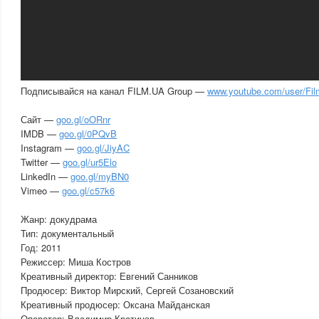
Подписывайся на канал FILM.UA Group —
www.youtube.com/user/Fi
Сайт —
goo.gl/oORnr
IMDB —
goo.gl/0PQvB
Instagram —
goo.gl/JiyAC
Twitter —
goo.gl/ur5Elo
LinkedIn —
goo.gl/myBN0
Vimeo —
goo.gl/c57k6
Жанр: докудрама
Тип: документальный
Год: 2011
Режиссер: Миша Костров
Креативный директор: Евгений Санников
Продюсер: Виктор Мирский, Сергей Созановский
Креативный продюсер: Оксана Майданская
Оператор: Владимир Кратинов