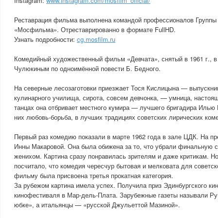
Instagram:
www.instagram.com/mosfilm_official/
Реставрация фильма выполнена командой профессионалов Группы
«Мосфильма». Отреставрированно в формате FullHD.
Узнать подробности:
cg.mosfilm.ru
Комедийный художественный фильм «Девчата», снятый в 1961 г.,
Чулюкиным по одноимённой повести Б. Бедного.
На северные лесозаготовки приезжает Тося Кислицына — выпускн
кулинарного училища, сирота, совсем девчонка, — умница, настоя
танцах она отбривает местного кумира — лучшего бригадира Илью К
них любовь-борьба, в лучших традициях советских лирических ком
Первый раз комедию показали в марте 1962 года в зале ЦДК. На п
Инны Макаровой. Она была обижена за то, что убрали финальную с
женихом. Картина сразу понравилась зрителям и даже критикам. Н
посчитало, что комедия чересчур бытовая и мелковата для советск
фильму была присвоена третья прокатная категория.
За рубежом картина имела успех. Получила приз Эдинбургского ки
кинофестиваля в Мар-дель-Плата. Зарубежные газеты называли Р
юбке», а итальянцы — «русской Джульеттой Мазиной».