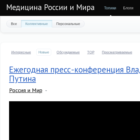
Медицина России и Мира
Топики
Блоги
Все
Коллективные
Персональные
Интересные
Новые
Обсуждаемые
TOP
Просматриваемые
Ежегодная пресс-конференция Вл
Путина
Россия и Мир