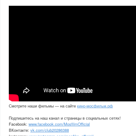
Смотрите наши фильмы — на сайте
кино-мосфильм.рф
Подпишитесь на наш канал и страницы в социальных сетях!
Facebook:
www.facebook.com/MosfilmOfficial
ВКонтакте:
vk.com/club20286388