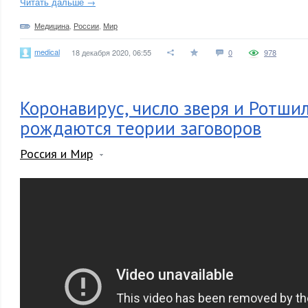
Читать дальше →
Медицина
,
России
,
Мир
medical
18 декабря 2020, 06:55
0
978
Коронавирус, число зверя и Ротши
рождаются теории заговоров
Россия и Мир