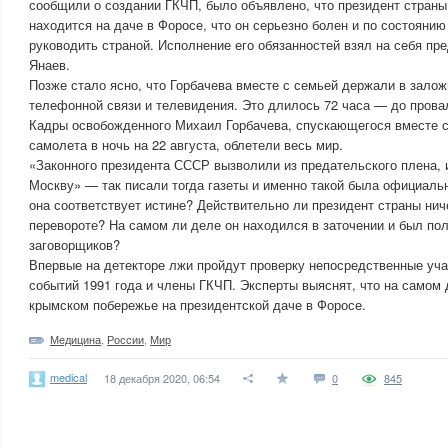
сообщили о создании ГКЧП, было объявлено, что президент стран
находится на даче в Форосе, что он серьезно болен и по состояни
руководить страной. Исполнение его обязанностей взял на себя п
Янаев.
Позже стало ясно, что Горбачева вместе с семьей держали в залож
телефонной связи и телевидения. Это длилось 72 часа — до прова
Кадры освобожденного Михаил Горбачева, спускающегося вместе с
самолета в ночь на 22 августа, облетели весь мир.
«Законного президента СССР вызволили из предательского плена, 
Москву» — так писали тогда газеты и именно такой была официаль
она соответствует истине? Действительно ли президент страны нич
перевороте? На самом ли деле он находился в заточении и был по
заговорщиков?
Впервые на детекторе лжи пройдут проверку непосредственные уча
событий 1991 года и члены ГКЧП. Эксперты выяснят, что на самом
крымском побережье на президентской даче в Форосе.
Медицина
,
России
,
Мир
medical
18 декабря 2020, 06:54
0
845