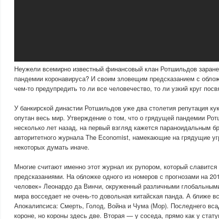
Неужели всемирно известный финансовый клан Ротшильдов заране
пандемии коронавируса? И своим зловещим предсказанием с облож
чем-то предупредить то ли все человечество, то ли узкий круг по
У банкирской династии Ротшильдов уже два столетия репутация ку
опутан весь мир. Утверждение о том, что о грядущей пандемии Ро
несколько лет назад, на первый взгляд кажется параноидальным б
авторитетного журнала The Economist, намекающие на грядущие уг
некоторых думать иначе.
Многие считают именно этот журнал их рупором, который славитс
предсказаниями. На обложке одного из номеров с прогнозами на 20
человек» Леонардо да Винчи, окруженный различными глобальным
мира восседает не очень-то довольная китайская панда. А ближе вс
Апокалипсиса: Смерть, Голод, Война и Чума (Мор). Последнего вса
короне, но короны здесь две. Вторая — у соседа, прямо как у стат