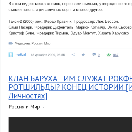
В этом видео: места съемок, персонажи фильма, утверждение акте
съемки погонь и динамичных сцен, и многое другое.
Такси-2 (2000) реж. Жерар Кравичк. Продюссер: Люк Бессон.
Сами Насери, Фредерик Дифенталь, Марион Котийяр, Эмма Сьоберг
Кристоф Буве, Фредерик Тирмон, Эдуар Монтут, Хирата Харухико
Медицина
,
России
,
Мир
medical
18 декабря 2020, 06:55
0
967
КЛАН БАРУХА - ИМ СЛУЖАТ РОКФ
РОТШИЛЬДЫ? КОНЕЦ ИСТОРИИ [И
Личностях]
Россия и Мир