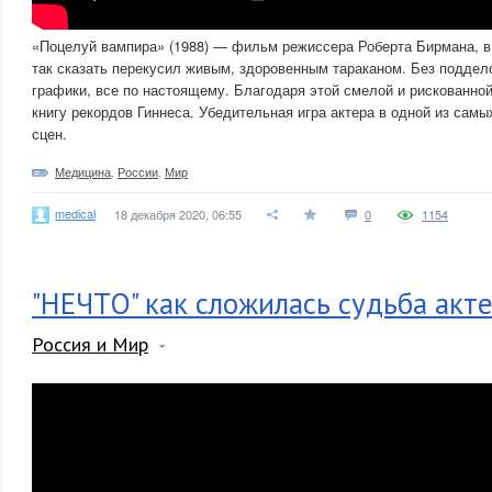
«Поцелуй вампира» (1988) — фильм режиссера Роберта Бирмана, в
так сказать перекусил живым, здоровенным тараканом. Без поддел
графики, все по настоящему. Благодаря этой смелой и рискованной
книгу рекордов Гиннеса. Убедительная игра актера в одной из сам
сцен.
Медицина
,
России
,
Мир
medical
18 декабря 2020, 06:55
0
1154
"НЕЧТО" как сложилась судьба акт
Россия и Мир