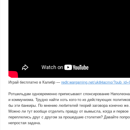
Играй бесплатно в Калибр —
redir.wargaming.net/uk84acmo/?pub_id
Ротшильдам одновременно приписывают спонсирование Наполеона,
и коммунизма. Трудно найти хоть кого-то из действующих политиков
бы эти банкиры. По мнению любителей теорий заговора конечно же.
Можно ли тут вообще отделить правду от вымысла, когда и первое 
переплелись друг с другом за прошедшие столетия? Давайте попро
непростая задача.