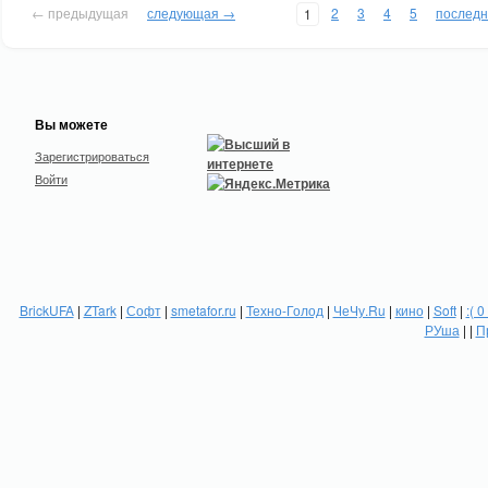
← предыдущая
следующая →
2
3
4
5
послед
1
Вы можете
Зарегистрироваться
Войти
BrickUFA
|
ZTark
|
Софт
|
smetafor.ru
|
Техно-Голод
|
ЧеЧу.Ru
|
кино
|
Soft
|
:( 0
РУша
| |
П