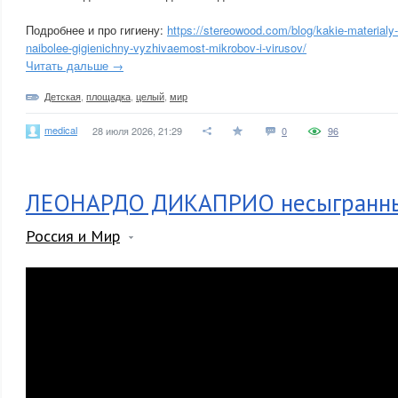
Подробнее и про гигиену:
https://stereowood.com/blog/kakie-materialy
naibolee-gigienichny-vyzhivaemost-mikrobov-i-virusov/
Читать дальше →
Детская
,
площадка
,
целый
,
мир
medical
28 июля 2026, 21:29
0
96
ЛЕОНАРДО ДИКАПРИО несыгранны
Россия и Мир