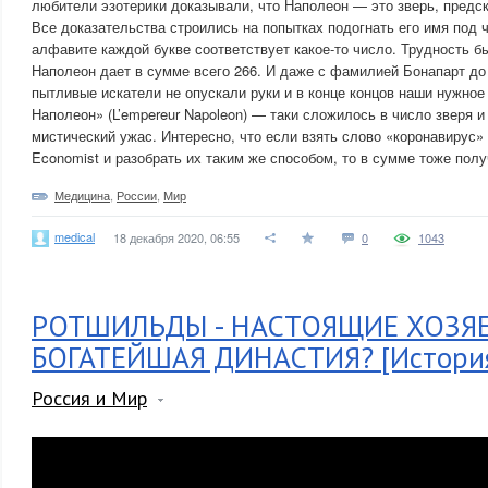
любители эзотерики доказывали, что Наполеон — это зверь, предс
Все доказательства строились на попытках подогнать его имя под 
алфавите каждой букве соответствует какое-то число. Трудность бы
Наполеон дает в сумме всего 266. И даже с фамилией Бонапарт до 
пытливые искатели не опускали руки и в конце концов наши нужное
Наполеон» (L’empereur Napoleon) — таки сложилось в число зверя и
мистический ужас. Интересно, что если взять слово «коронавирус» 
Economist и разобрать их таким же способом, то в сумме тоже полу
Медицина
,
России
,
Мир
medical
18 декабря 2020, 06:55
0
1043
РОТШИЛЬДЫ - НАСТОЯЩИЕ ХОЗЯЕ
БОГАТЕЙШАЯ ДИНАСТИЯ? [История
Россия и Мир