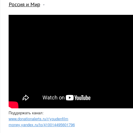
Россия и Мир
Поддержать канал:
www.donationalerts.ru/r/youdenfilm
money.yandex.ru/to/410014495601796