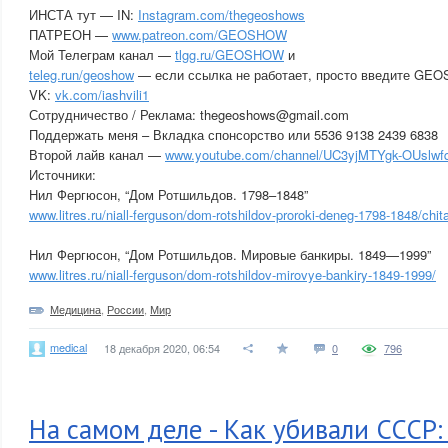
ИНСТА тут — IN:
Instagram.com/thegeoshows
ПАТРЕОН —
www.patreon.com/GEOSHOW
Мой Телеграм канал —
tlgg.ru/GEOSHOW
и
teleg.run/geoshow
— если ссылка не работает, просто введите GEO
VK:
vk.com/iashvili1
Сотрудничество / Реклама: thegeoshows@gmail.com
Поддержать меня – Вкладка спонсорство или 5536 9138 2439 6838
Второй лайв канал —
www.youtube.com/channel/UC3yjMTYgk-OUslwf
Источники:
Нил Фергюсон, “Дом Ротшильдов. 1798–1848”
www.litres.ru/niall-ferguson/dom-rotshildov-proroki-deneg-1798-1848/chit
Нил Фергюсон, “Дом Ротшильдов. Мировые банкиры. 1849—1999”
www.litres.ru/niall-ferguson/dom-rotshildov-mirovye-bankiry-1849-1999/
Медицина
,
России
,
Мир
medical
18 декабря 2020, 06:54
0
796
На самом деле - Как убивали СССР: