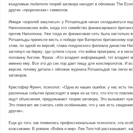
въедливые любители теорий заговора находят в обложках The Eco
других «пророческих» символов.
Имидж «королей закулисья» у Ротшильдов начал складываться ещ
Наполеоновских войн, когда это семейство финансировало британ
против Наполеона. Уже тогда их финансовая сеть была настолько 
Ротшильды принесли весть о победе при Ватерлоо британскому ко
этим, по одной из версий, глава лондонского филиала династии Н
заглянул на биржу, где гуляли слухи, что война проиграна, и в нес
половину Англии. Фраза: «Кто владеет информацией, тот владеет
именно ему. Все это до сих пор дает пищу для конспирологов. И вс
версия, почему детали с обложек журнала Ротшильдов так легко в
заговоров.
Кристофер Френч, психолог: «Одна из наших ошибок: у нас есть те
различные события происходят в мире из-за того, что кто-то повли
ищут объяснения, придумывают теории заговора. Это вызывает чув
Это помогает им считать себя особенными, что у них есть сведени
другие».
Еще до того, как появились профессиональные психологи, эта осо
классиками. В романе «Война и мир» Лев Толстой рассказывает, как