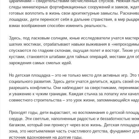
царапинами – свидетельствами бесчисленных спусков. Нежная пыл
следы миниатюрных фортификационных сооружений и замков, ждет
готовых воплотить в жизнь свои архитектурные замыслы. Раскачив
лошадках, дети переносят себя в дальние странствия, в мир рыцар
взмах воображения способен изменить реальность.
Здесь, под ласковым солнцем, юные исследователи учатся мастер
шатких мостиках, отрабатывают навыки выживания в «непроходимы
спускаются по гладким склонам, ощущая полет и восторг. Тихие уг
кустами, становятся штабами для тайных операций, местами для о
зарождения самых смелых идей.
Но детская площадка – это не только место для активных игр. Это 
социального развития. Здесь дети учатся делиться, ждать своей о
разрешать конфликты. Они наблюдают за сверстниками, перенимают
и уважению к чужим границам. Каждая стычка за лопатку или каче
совместного строительства – это урок жизни, запоминающийся над
Проходят годы, дети вырастают, но воспоминания о детской площад
сердце. Эти светлые, наполненные радостью и беззаботностью мо
багажом, который они пронесут через всю жизнь. Детская площадка 
зона, это неотъемлемая часть счастливого детства, фундамент дл
источник вдохновения на долгие годы.