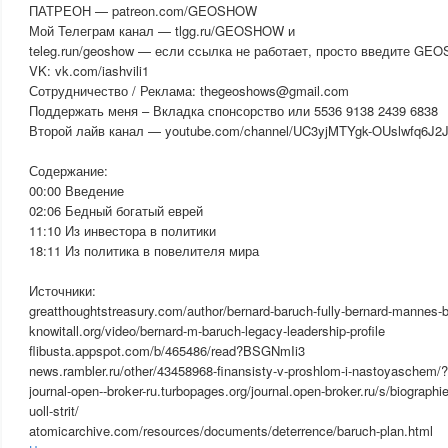
ПАТРЕОН — patreon.com/GEOSHOW
Мой Телеграм канал — tlgg.ru/GEOSHOW и
teleg.run/geoshow — если ссылка не работает, просто введите GE
VK: vk.com/iashvili1
Сотрудничество / Реклама: thegeoshows@gmail.com
Поддержать меня – Вкладка спонсорство или 5536 9138 2439 6838
Второй лайв канал — youtube.com/channel/UC3yjMTYgk-OUslwfq6J2
Содержание:
00:00 Введение
02:06 Бедный богатый еврей
11:10 Из инвестора в политики
18:11 Из политика в повелителя мира
Источники:
greatthoughtstreasury.com/author/bernard-baruch-fully-bernard-mannes-
knowitall.org/video/bernard-m-baruch-legacy-leadership-profile
flibusta.appspot.com/b/465486/read?BSGNmIi3
news.rambler.ru/other/43458968-finansisty-v-proshlom-i-nastoyaschem/
journal-open--broker-ru.turbopages.org/journal.open-broker.ru/s/biographi
uoll-strit/
atomicarchive.com/resources/documents/deterrence/baruch-plan.html