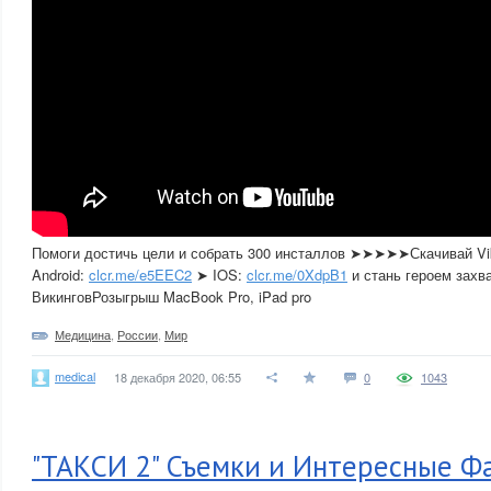
Помоги достичь цели и собрать 300 инсталлов ➤➤➤➤➤Скачивай Viki
Android:
clcr.me/e5EEC2
➤ IOS:
clcr.me/0XdpB1
и стань героем захв
ВикинговРозыгрыш MacBook Pro, iPad pro
Медицина
,
России
,
Мир
medical
18 декабря 2020, 06:55
0
1043
"ТАКСИ 2" Съемки и Интересные Ф