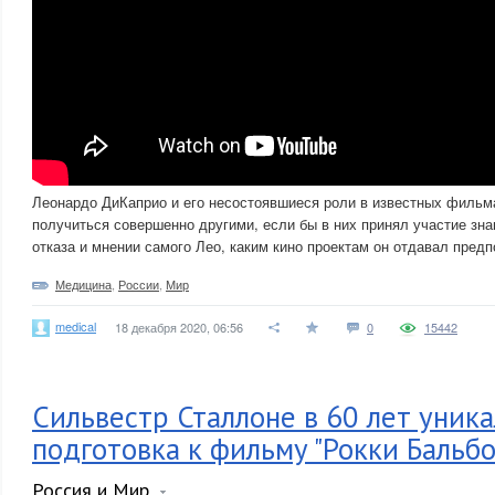
Леонардо ДиКаприо и его несостоявшиеся роли в известных фильм
получиться совершенно другими, если бы в них принял участие зна
отказа и мнении самого Лео, каким кино проектам он отдавал предп
Медицина
,
России
,
Мир
medical
18 декабря 2020, 06:56
0
15442
Сильвестр Сталлоне в 60 лет уник
подготовка к фильму "Рокки Бальбо
Россия и Мир