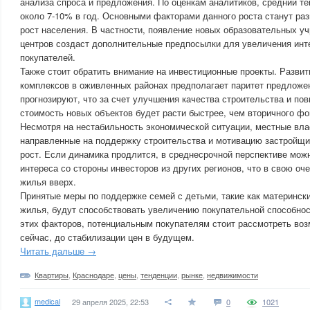
анализа спроса и предложения. По оценкам аналитиков, средний те
около 7-10% в год. Основными факторами данного роста станут ра
рост населения. В частности, появление новых образовательных у
центров создаст дополнительные предпосылки для увеличения инт
покупателей.
Также стоит обратить внимание на инвестиционные проекты. Разви
комплексов в оживленных районах предполагает паритет предложен
прогнозируют, что за счет улучшения качества строительства и п
стоимость новых объектов будет расти быстрее, чем вторичного фо
Несмотря на нестабильность экономической ситуации, местные вла
направленные на поддержку строительства и мотивацию застройщи
рост. Если динамика продлится, в среднесрочной перспективе мож
интереса со стороны инвесторов из других регионов, что в свою оч
жилья вверх.
Принятые меры по поддержке семей с детьми, такие как матерински
жилья, будут способствовать увеличению покупательной способнос
этих факторов, потенциальным покупателям стоит рассмотреть во
сейчас, до стабилизации цен в будущем.
Читать дальше →
Квартиры
,
Краснодаре
,
цены
,
тенденции
,
рынке
,
недвижимости
medical
29 апреля 2025, 22:53
0
1021