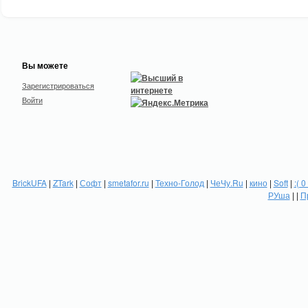
Вы можете
Зарегистрироваться
Войти
BrickUFA
|
ZTark
|
Софт
|
smetafor.ru
|
Техно-Голод
|
ЧеЧу.Ru
|
кино
|
Soft
|
:( 0
РУша
| |
П