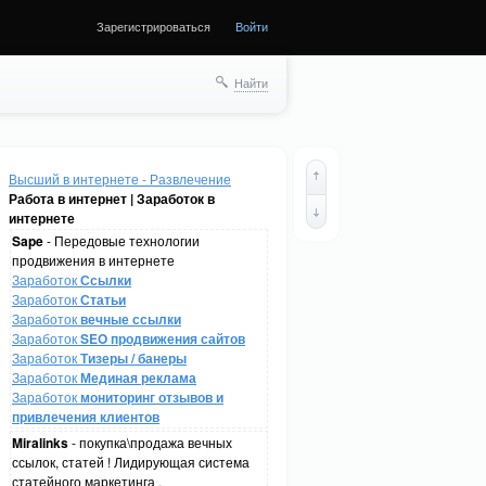
Зарегистрироваться
Войти
Найти
Высший в интернете - Развлечение
Работа в интернет | Заработок в
интернете
Sape
- Передовые технологии
продвижения в интернете
Заработок
Ссылки
Заработок
Статьи
Заработок
вечные ссылки
Заработок
SEO продвижения сайтов
Заработок
Тизеры / банеры
Заработок
Мединая реклама
Заработок
мониторинг отзывов и
привлечения клиентов
Miralinks
- покупка\продажа вечных
ссылок, статей ! Лидирующая система
статейного маркетинга .