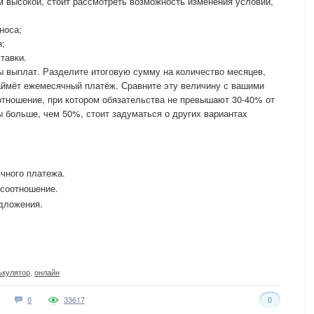
 высокой, стоит рассмотреть возможность изменения условий,
носа;
я;
тавки.
 выплат. Разделите итоговую сумму на количество месяцев,
аймёт ежемесячный платёж. Сравните эту величину с вашими
тношение, при котором обязательства не превышают 30-40% от
 больше, чем 50%, стоит задуматься о других вариантах
чного платежа.
 соотношение.
дложения.
ькулятор
,
онлайн
0
33617
0