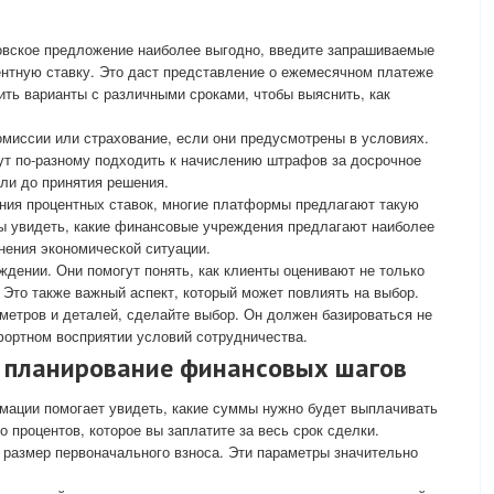
ковское предложение наиболее выгодно, введите запрашиваемые
ентную ставку. Это даст представление о ежемесячном платеже
ить варианты с различными сроками, чтобы выяснить, как
миссии или страхование, если они предусмотрены в условиях.
ут по-разному подходить к начислению штрафов за досрочное
али до принятия решения.
ения процентных ставок, многие платформы предлагают такую
бы увидеть, какие финансовые учреждения предлагают наиболее
енения экономической ситуации.
ждении. Они помогут понять, как клиенты оценивают не только
 Это также важный аспект, который может повлиять на выбор.
метров и деталей, сделайте выбор. Он должен базироваться не
фортном восприятии условий сотрудничества.
и планирование финансовых шагов
мации помогает увидеть, какие суммы нужно будет выплачивать
 процентов, которое вы заплатите за весь срок сделки.
 размер первоначального взноса. Эти параметры значительно