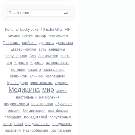
Fortuna
Lucky Joker 10 Extra Gifts
VIP
бизнес
ближе
выбор
гемблингом
Грешника
гэмблинг
держать
довольны
Екатеринбурга
есть
женщины
запущенная
Зла
Знакомство
знать
игр
игрокам
игроков
использовать
казино
история
калькулятор
каякингом
клинику
коллекцией
Краснодаре
криптовалют
лучшую
Медицина
мир
может
настольный
начисления
недвижимости
новаторская
обучение
онлайн
Организация
платформа
площадка
победителей
популярным
портфолио
представляют
продвинуть
развития
Разнообразие
расписание