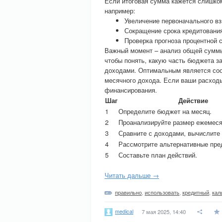
Если итоговая сумма кажется слишком
например:
Увеличение первоначального вз
Сокращение срока кредитовани
Проверка прогноза процентной с
Важный момент – анализ общей суммы
чтобы понять, какую часть бюджета з
доходами. Оптимальным является соо
месячного дохода. Если ваши расходы
финансирования.
Шаг
Действие
1
Определите бюджет на месяц.
2
Проанализируйте размер ежемеся
3
Сравните с доходами, вычислите
4
Рассмотрите альтернативные пре
5
Составьте план действий.
Читать дальше →
правильно
,
использовать
,
кредитный
,
кал
medical
7 мая 2025, 14:40