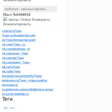
Комментировать
JoyReactor - смешные картинки ...
Пост №6360818
Автор: Ordeal Развернуть
Комментировать
t.me/s/ru7ooo
7ooo-ru.livejournal.com
pc7ooo.livejournal.com/
vk.com/7ooo_ru
vk.com/kkiinnoo_ru
vk.com/auto_7ooo
vk.com/pc7ooo
vk.com/sport_7ooo
ok.ru/ru7ooo
ok.ru/pc7ooo
my.mail.ru/community/7ooo/
pinterest.ru/7ooo_ru/высший-в-
интернете/
ru.pinterest.com/cetkijpk/пк-и-игры/
Ссылки thehole.ru
Теги
Все теги