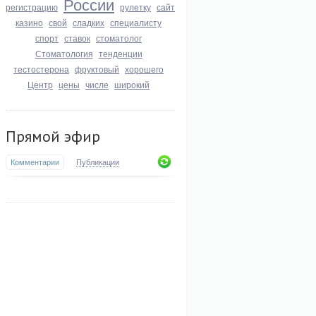
России
регистрацию
рулетку
сайт
казино
свой
сладких
специалисту
спорт
ставок
стоматолог
Стоматология
тенденции
тестостерона
фруктовый
хорошего
Центр
цены
числе
широкий
Прямой эфир
Комментарии
Публикации