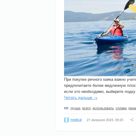
При покупке речного каяка важно учит
предпочитаете более медленную плоск
если это необходимо, выберите лодку
Читать дальше →
лучше
,
всего
,
использовать
,
сплава
,
река
medical
21 февраля 2023, 09:20