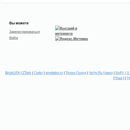
Вы можете
Зарегистрироваться
Войти
BrickUFA
|
ZTark
|
Софт
|
smetafor.ru
|
Техно-Голод
|
ЧеЧу.Ru
|
кино
|
Soft
|
:( 0
РУша
| |
П