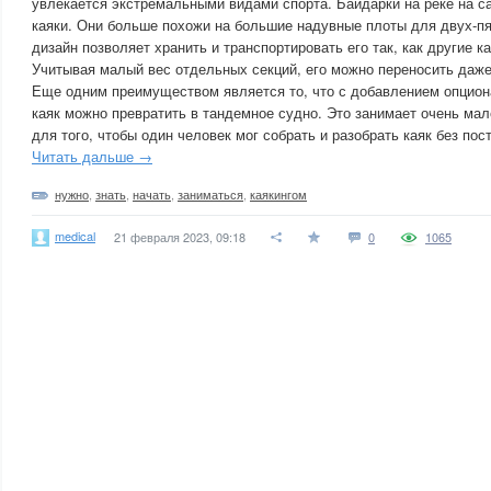
увлекается экстремальными видами спорта. Байдарки на реке на 
каяки. Они больше похожи на большие надувные плоты для двух-п
дизайн позволяет хранить и транспортировать его так, как другие ка
Учитывая малый вес отдельных секций, его можно переносить даже
Еще одним преимуществом является то, что с добавлением опцион
каяк можно превратить в тандемное судно. Это занимает очень ма
для того, чтобы один человек мог собрать и разобрать каяк без по
Читать дальше →
нужно
,
знать
,
начать
,
заниматься
,
каякингом
medical
21 февраля 2023, 09:18
0
1065