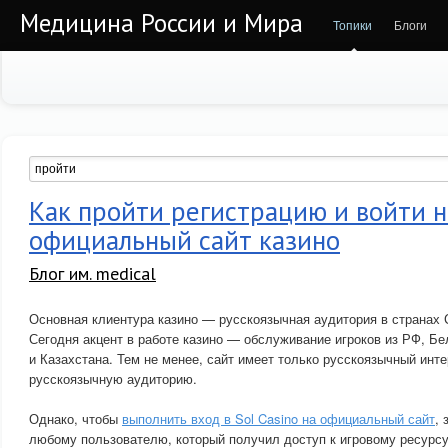
Медицина России и Мира
Топики
Блоги
Как пройти регистрацию и войти н
официальный сайт казино
Блог им. medical
Основная клиентура казино — русскоязычная аудитория в странах 
Сегодня акцент в работе казино — обслуживание игроков из РФ, Б
и Казахстана. Тем не менее, сайт имеет только русскоязычный инт
русскоязычную аудиторию.
Однако, чтобы
выполнить вход в Sol Casino на официальный сайт
,
любому пользователю, который получил доступ к игровому ресурсу