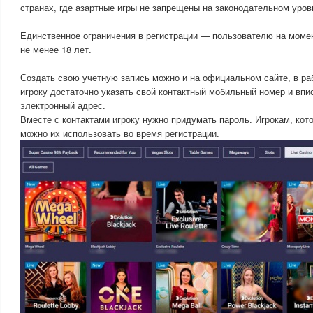
странах, где азартные игры не запрещены на законодательном уров
Единственное ограничения в регистрации — пользователю на моме
не менее 18 лет.
Создать свою учетную запись можно и на официальном сайте, в ра
игроку достаточно указать свой контактный мобильный номер и впи
электронный адрес.
Вместе с контактами игроку нужно придумать пароль. Игрокам, ко
можно их использовать во время регистрации.