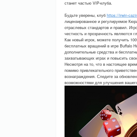
станет частью VIP-клуба.
Будьте уверены, клуб
https://irwin-cazi
лицензированное и регулируемое Кюра
отраслевых стандартов и правил. Игро
честность и прозрачность являются г
Как новый игрок, можете получить 100
бесплатных вращений в игре Buffalo H
дополнительные средства и бесплатны
захватывающих играх и повысить свои
Несмотря на то, что в настоящее врем
помимо привлекательного приветственн
вознаграждения. Следите за обновлен
возможностями для улучшения вашего