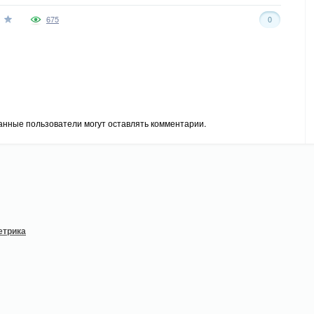
675
0
анные пользователи могут оставлять комментарии.