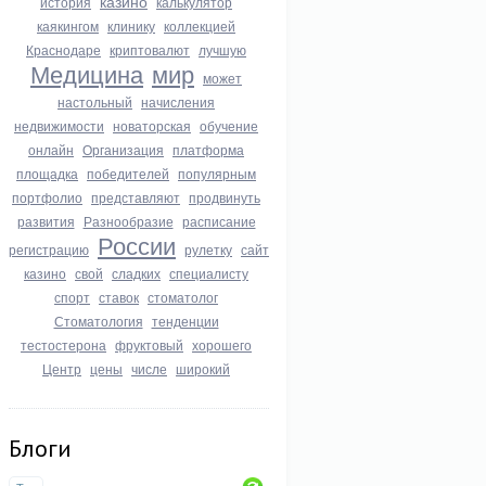
казино
история
калькулятор
каякингом
клинику
коллекцией
Краснодаре
криптовалют
лучшую
Медицина
мир
может
настольный
начисления
недвижимости
новаторская
обучение
онлайн
Организация
платформа
площадка
победителей
популярным
портфолио
представляют
продвинуть
развития
Разнообразие
расписание
России
регистрацию
рулетку
сайт
казино
свой
сладких
специалисту
спорт
ставок
стоматолог
Стоматология
тенденции
тестостерона
фруктовый
хорошего
Центр
цены
числе
широкий
Блоги