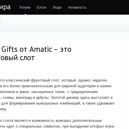
ира
Топики
Блоги
Люди
Активность
 Gifts от Amatic – это
товый слот
– это классический фруктовый слот, который, однако, наделен
его более привлекательным для широкой аудитории в казино
ыполнена в ярких, насыщенных тонах, с традиционными
, сливы, виноград и арбузы. Золотой джокер здесь выступает в
ы для формирования выигрышных комбинаций, а также удваивает
ину.
го слота является возможность выиграть дополнительные
Речь идет о специальных символах, при выпадении которых игрок