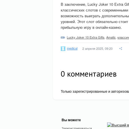
В заключение, Lucky Joker 10 Extra G
классических слотов с современными 
возможность выиграть дополнительны
уровней. Этот слот обязательно стоит
прибыльную игру в онлайн-казино.
Lucky Joker 10 Extra Gifts
,
Amatic
,
класси
medical
2 апреля 2025, 09:20
0
комментариев
Только зарегистрированные и авторизов
Вы можете
Зарегистрироваться