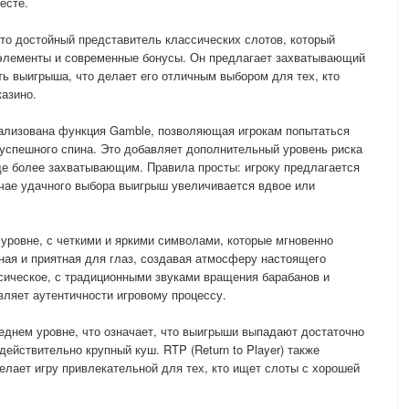
есте.
– это достойный представитель классических слотов, который
 элементы и современные бонусы. Он предлагает захватывающий
ть выигрыша, что делает его отличным выбором для тех, кто
казино.
 реализована функция Gamble, позволяющая игрокам попытаться
успешного спина. Это добавляет дополнительный уровень риска
ще более захватывающим. Правила просты: игроку предлагается
лучае удачного выбора выигрыш увеличивается вдвое или
уровне, с четкими и яркими символами, которые мгновенно
ая и приятная для глаз, создавая атмосферу настоящего
сическое, с традиционными звуками вращения барабанов и
вляет аутентичности игровому процессу.
еднем уровне, что означает, что выигрыши выпадают достаточно
действительно крупный куш. RTP (Return to Player) также
елает игру привлекательной для тех, кто ищет слоты с хорошей