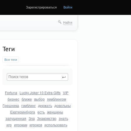
Зарегистрироваться
Войти
Найти
Теги
Все теги
Fortuna
Lucky Joker 10 Extra Gifts
VIP
бизнес
ближе
выбор
гемблингом
Грешника
гэмблинг
держать
довольны
Екатеринбурга
есть
женщины
запущенная
Зла
Знакомство
знать
игр
игрокам
игроков
использовать