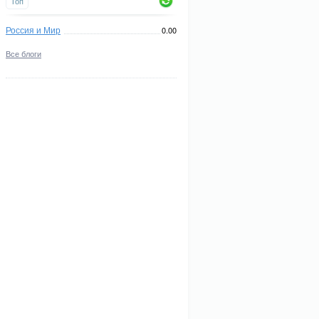
Топ
Россия и Мир
0.00
Все блоги