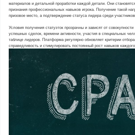
материалов и детальной проработки каждой детали. Они становятс
признания профессиональных навыков игрока. Получение такой наг
призовое место, а подтверждение статуса лидера среди участнико
Условия получения статуэток прозрачны и зависят от совокупности
успешных сделок, времени активности, участия в специальных чел
таблице лидеров. Платформа регулярно обновляет критерии отбора
справедливость и стимулировать постоянный рост навыков каждого