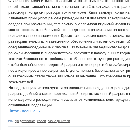
Отличие разъединителей от автоматических выключателей состоит 
не обладают способностью отключения тока Это означает, что раз
разомкнут, когда он проводит ток и не может быть замкнут, когда н
Ключевым принципом работы разъединителя является электрическо
создает при размыкании, тем самым обеспечивая видимый изоляци
может прерывать небольшой ток, когда после размыкания на контак
незначительное напряжение. Кроме того, заземляющие выключател
разъединителями для заземления обесточенных частей системы, 
соединение/соединение с землей. Применение разъединителей для
рабочей изоляции в энергосистемах восходит к началу 1900-х годов
техники безопасности требовали, чтобы соответствующие разъедин
чтобы был обеспечен видимый разрыв затем перерыв был заблокир
несанкционированное закрытие. В дополнение к безопасной электр
обязательным стало также защитное заземление. Это требование п
заземлителей.
На подстанциях используются различные типы воздушных разъеди
разрыв, двойной разрыв, вертикальный разрыв, коленный разрыв и 
используемого разъединителя зависит от компоновки, конструкции 
ограничений подстанции.
Читать дальше →
представляют
,
собой
,
разъединители