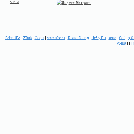
Войти
BrickUFA
|
ZTark
|
Софт
|
smetafor.ru
|
Техно-Голод
|
ЧеЧу.Ru
|
кино
|
Soft
|
:( 0
РУша
| |
П