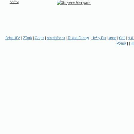
Войти
BrickUFA
|
ZTark
|
Софт
|
smetafor.ru
|
Техно-Голод
|
ЧеЧу.Ru
|
кино
|
Soft
|
:( 0
РУша
| |
П