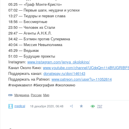
05:25 — «Граф Монте-Кристо»
07:02 — Первые шаги, неудачи и успехи
13:27 — Тюдоры и первая слава
18:56 — Бессмертные
23:50 — Человек из Стали
29:47 — Агенты А.Н.К.Л.
34:42 — Бэтмен против Супермена
40:04 — Миссия Невыполнима
45:29 — Ведьмак
51:03 — Будущие проекты
Instagram:
www.instagram.com/jenya_okolokino/
Канал Около Кино:
www.youtube.com/channel/UCdqQm114BfUGRIBF5
Поддержать канал:
donatepay.ru/don/146143
Поддержать на Patreon:
www.patreon.com/user?u=11052614
#генрикавилл #биография #околокино
Медицина
,
России
,
Мир
medical
18 декабря 2020, 06:48
737