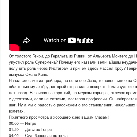
От толстого Генри, до Геральта из Ривии, от Альберта Монтего до 
упустил роль Супермена? Почему его назвали величайшим неудач
получить роль через Инстаграм и причём здесь Рассел Кроу? Генри
выпуска Около Кино.
Начал словами из трейлера, но если серьёзно, то новое видео на 
обаятельному актёру, который отправился покорять Голливудские 
лет назад. Невзирая на короткий, по меркам карьеры, отрезок врем
с десятками, если не сотнями, мастеров профессии. Он набирается
шаг. Ну а мы с радостью расскажем о его становлении, небольших
взлётах.
Приятного просмотра и хорошего кино вашим глазам!
00:00 — Интро
01:20 — Детство Генри
04:02 — Судьбоносная встреча