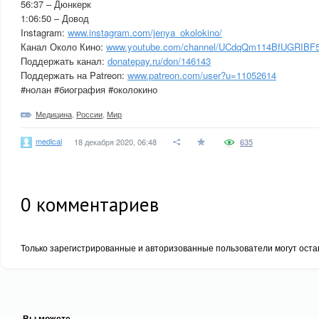
56:37 – Дюнкерк
1:06:50 – Довод
Instagram:
www.instagram.com/jenya_okolokino/
Канал Около Кино:
www.youtube.com/channel/UCdqQm114BfUGRIBF5
Поддержать канал:
donatepay.ru/don/146143
Поддержать на Patreon:
www.patreon.com/user?u=11052614
#нолан #биография #околокино
Медицина
,
России
,
Мир
medical
18 декабря 2020, 06:48
635
0
комментариев
Только зарегистрированные и авторизованные пользователи могут оста
Вы можете