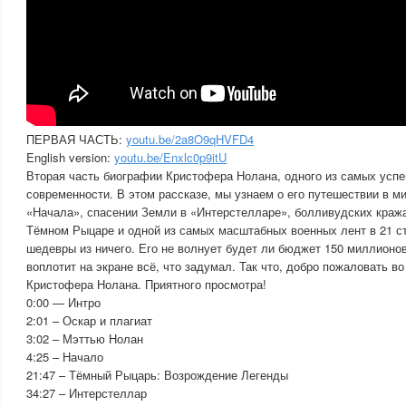
ПЕРВАЯ ЧАСТЬ:
youtu.be/2a8O9qHVFD4
English version:
youtu.be/Enxlc0p9itU
Вторая часть биографии Кристофера Нолана, одного из самых усп
современности. В этом рассказе, мы узнаем о его путешествии в м
«Начала», спасении Земли в «Интерстелларе», болливудских кража
Тёмном Рыцаре и одной из самых масштабных военных лент в 21 с
шедевры из ничего. Его не волнует будет ли бюджет 150 миллионов
воплотит на экране всё, что задумал. Так что, добро пожаловать в
Кристофера Нолана. Приятного просмотра!
0:00 — Интро
2:01 – Оскар и плагиат
3:02 – Мэттью Нолан
4:25 – Начало
21:47 – Тёмный Рыцарь: Возрождение Легенды
34:27 – Интерстеллар