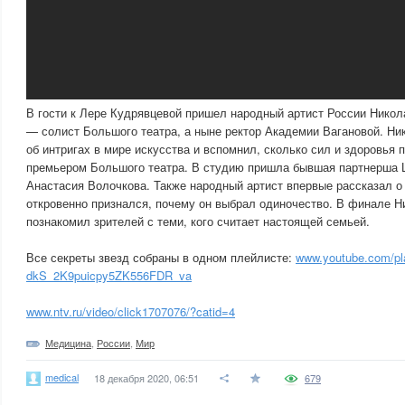
В гости к Лере Кудрявцевой пришел народный артист России Никол
— солист Большого театра, а ныне ректор Академии Вагановой. Ни
об интригах в мире искусства и вспомнил, сколько сил и здоровья 
премьером Большого театра. В студию пришла бывшая партнерша 
Анастасия Волочкова. Также народный артист впервые рассказал о
откровенно признался, почему он выбрал одиночество. В финале 
познакомил зрителей с теми, кого считает настоящей семьей.
Все секреты звезд собраны в одном плейлисте:
www.youtube.com/pla
dkS_2K9puicpy5ZK556FDR_va
www.ntv.ru/video/click1707076/?catid=4
Медицина
,
России
,
Мир
medical
18 декабря 2020, 06:51
679