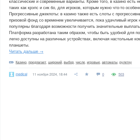
классические и современные варианты. Кроме того, в казино есть н
таких как крэпс и сик бо, для игроков, которым нужно что-то особен
Прогрессивные джекпоты: в казино также есть слоты с прогрессив
призовой фонд со временем увеличивается, пока удачливый игрок н
популярны благодаря возможности получить значительные выплаты
Платформа разработана таким образом, чтобы быть удобной для по
легко доступны на различных устройствах, включая настольные к
планшеты.
Читать дальше →
Казино
,
предлагает
,
широкий
,
выбор
,
числе
,
игровые
,
автоматы
,
рулетку
medical
11 ноября 2024, 18:44
0
503