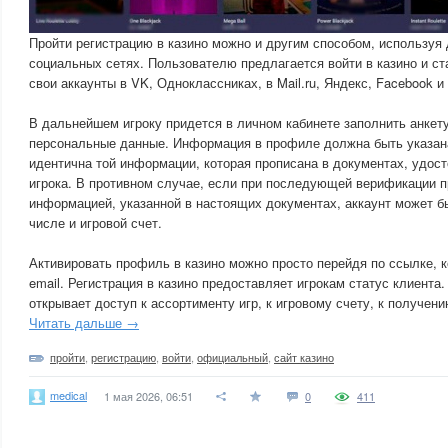
Пройти регистрацию в казино можно и другим способом, используя 
социальных сетях. Пользователю предлагается войти в казино и ст
свои аккаунты в VK, Одноклассниках, в Mail.ru, Яндекс, Facebook и 
В дальнейшем игроку придется в личном кабинете заполнить анкету
персональные данные. Информация в профиле должна быть указана
идентична той информации, которая прописана в документах, удо
игрока. В противном случае, если при последующей верификации 
информацией, указанной в настоящих документах, аккаунт может бы
числе и игровой счет.
Активировать профиль в казино можно просто перейдя по ссылке, к
email. Регистрация в казино предоставляет игрокам статус клиента
открывает доступ к ассортименту игр, к игровому счету, к получени
Читать дальше →
пройти
,
регистрацию
,
войти
,
официальный
,
сайт казино
medical
1 мая 2026, 06:51
0
411