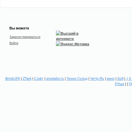
Вы можете
Зарегистрироваться
Войти
BrickUFA
|
ZTark
|
Софт
|
smetafor.ru
|
Техно-Голод
|
ЧеЧу.Ru
|
кино
|
Soft
|
:( 0
РУша
| |
П