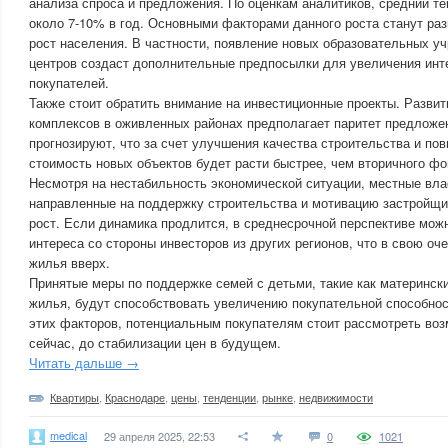
анализа спроса и предложения. По оценкам аналитиков, средний те
около 7-10% в год. Основными факторами данного роста станут ра
рост населения. В частности, появление новых образовательных у
центров создаст дополнительные предпосылки для увеличения инт
покупателей.
Также стоит обратить внимание на инвестиционные проекты. Разви
комплексов в оживленных районах предполагает паритет предложен
прогнозируют, что за счет улучшения качества строительства и п
стоимость новых объектов будет расти быстрее, чем вторичного фо
Несмотря на нестабильность экономической ситуации, местные вла
направленные на поддержку строительства и мотивацию застройщи
рост. Если динамика продлится, в среднесрочной перспективе мож
интереса со стороны инвесторов из других регионов, что в свою оч
жилья вверх.
Принятые меры по поддержке семей с детьми, такие как матерински
жилья, будут способствовать увеличению покупательной способнос
этих факторов, потенциальным покупателям стоит рассмотреть во
сейчас, до стабилизации цен в будущем.
Читать дальше →
Квартиры
,
Краснодаре
,
цены
,
тенденции
,
рынке
,
недвижимости
medical
29 апреля 2025, 22:53
0
1021