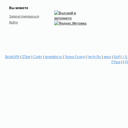
Вы можете
Зарегистрироваться
Войти
BrickUFA
|
ZTark
|
Софт
|
smetafor.ru
|
Техно-Голод
|
ЧеЧу.Ru
|
кино
|
Soft
|
:( 0
РУша
| |
П