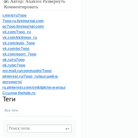
Автор: Anakros Развернуть
Комментировать
t.me/s/ru7ooo
7ooo-ru.livejournal.com
pc7ooo.livejournal.com/
vk.com/7ooo_ru
vk.com/kkiinnoo_ru
vk.com/auto_7ooo
vk.com/pc7ooo
vk.com/sport_7ooo
ok.ru/ru7ooo
ok.ru/pc7ooo
my.mail.ru/community/7ooo/
pinterest.ru/7ooo_ru/высший-в-
интернете/
ru.pinterest.com/cetkijpk/пк-и-игры/
Ссылки thehole.ru
Теги
Все теги