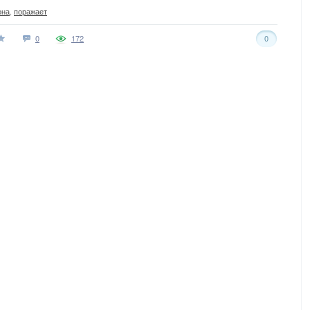
она
,
поражает
0
172
0