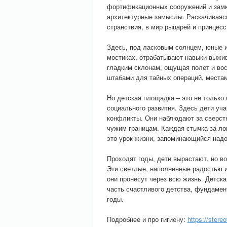
фортификационных сооружений и замко
архитектурные замыслы. Раскачиваясь
странствия, в мир рыцарей и принцес
Здесь, под ласковым солнцем, юные 
мостиках, отрабатывают навыки выжив
гладким склонам, ощущая полет и вос
штабами для тайных операций, места
Но детская площадка – это не только 
социального развития. Здесь дети уча
конфликты. Они наблюдают за сверстн
чужим границам. Каждая стычка за ло
это урок жизни, запоминающийся надо
Проходят годы, дети вырастают, но в
Эти светлые, наполненные радостью 
они пронесут через всю жизнь. Детска
часть счастливого детства, фундамен
годы.
Подробнее и про гигиену:
https://stere