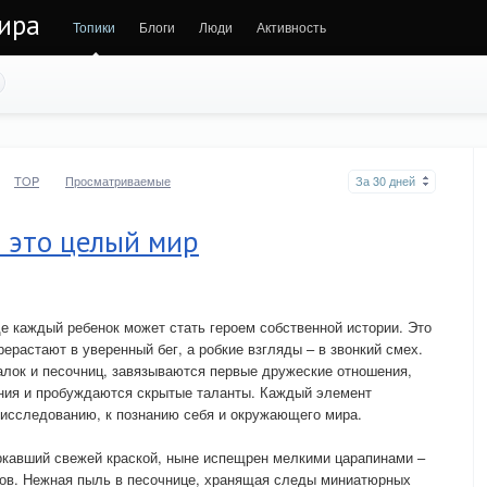
ира
Топики
Блоги
Люди
Активность
TOP
Просматриваемые
За 30 дней
 это целый мир
де каждый ребенок может стать героем собственной истории. Это
ерастают в уверенный бег, а робкие взгляды – в звонкий смех.
чалок и песочниц, завязываются первые дружеские отношения,
ния и пробуждаются скрытые таланты. Каждый элемент
к исследованию, к познанию себя и окружающего мира.
еркавший свежей краской, ныне испещрен мелкими царапинами –
ов. Нежная пыль в песочнице, хранящая следы миниатюрных