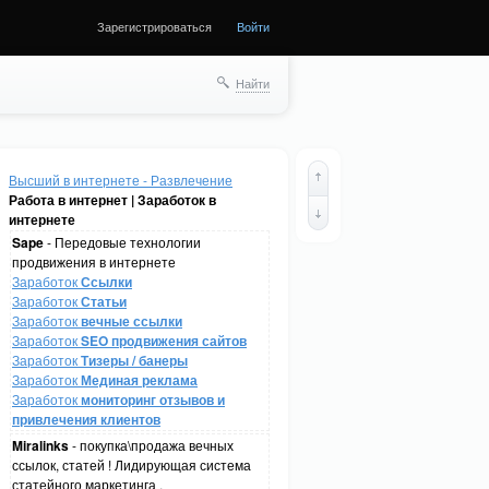
Зарегистрироваться
Войти
Найти
Высший в интернете - Развлечение
Работа в интернет | Заработок в
интернете
Sape
- Передовые технологии
продвижения в интернете
Заработок
Ссылки
Заработок
Статьи
Заработок
вечные ссылки
Заработок
SEO продвижения сайтов
Заработок
Тизеры / банеры
Заработок
Мединая реклама
Заработок
мониторинг отзывов и
привлечения клиентов
Miralinks
- покупка\продажа вечных
ссылок, статей ! Лидирующая система
статейного маркетинга .