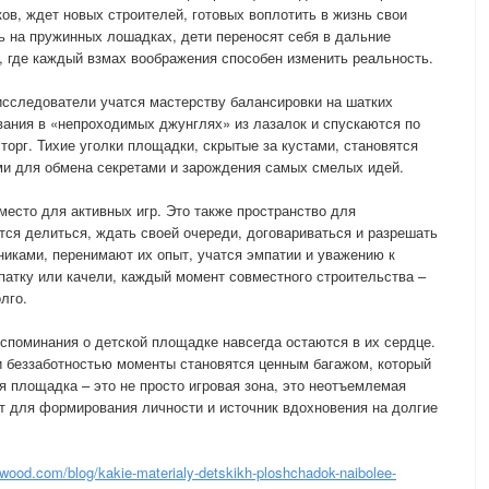
в, ждет новых строителей, готовых воплотить в жизнь свои
 на пружинных лошадках, дети переносят себя в дальние
с, где каждый взмах воображения способен изменить реальность.
исследователи учатся мастерству балансировки на шатких
ания в «непроходимых джунглях» из лазалок и спускаются по
торг. Тихие уголки площадки, скрытые за кустами, становятся
ми для обмена секретами и зарождения самых смелых идей.
место для активных игр. Это также пространство для
тся делиться, ждать своей очереди, договариваться и разрешать
иками, перенимают их опыт, учатся эмпатии и уважению к
патку или качели, каждый момент совместного строительства –
лго.
оспоминания о детской площадке навсегда остаются в их сердце.
и беззаботностью моменты становятся ценным багажом, который
я площадка – это не просто игровая зона, это неотъемлемая
т для формирования личности и источник вдохновения на долгие
owood.com/blog/kakie-materialy-detskikh-ploshchadok-naibolee-