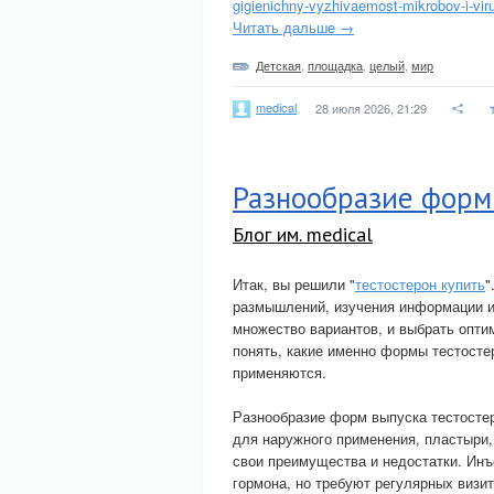
gigienichny-vyzhivaemost-mikrobov-i-vir
Читать дальше →
Детская
,
площадка
,
целый
,
мир
medical
28 июля 2026, 21:29
Разнообразие форм
Блог им. medical
Итак, вы решили "
тестостерон купить
"
размышлений, изучения информации и,
множество вариантов, и выбрать опти
понять, какие именно формы тестостер
применяются.
Разнообразие форм выпуска тестостер
для наружного применения, пластыри,
свои преимущества и недостатки. Инъ
гормона, но требуют регулярных визит