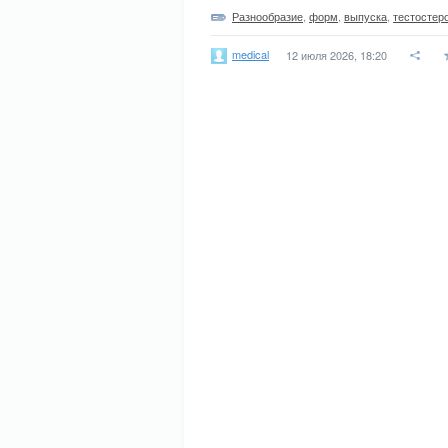
Разнообразие
,
форм
,
выпуска
,
тестостер
medical
12 июля 2026, 18:20