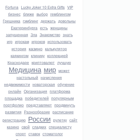
Fortuna
Lucky Joker 10 Extra Gifts
VIP
бизнес
ближе
выбор
гемблингом
Грешника
гэмблинг
держать
довольны
Екатеринбурга
есть
женщины
запущенная
Зла
Знакомство
знать
игр
игрокам
игроков
использовать
казино
история
калькулятор
каякингом
клинику
коллекцией
Краснодаре
криптовалют
лучшую
Медицина
мир
может
настольный
начисления
недвижимости
новаторская
обучение
онлайн
Организация
платформа
площадка
победителей
популярным
портфолио
представляют
продвинуть
развития
Разнообразие
расписание
России
регистрацию
рулетку
сайт
казино
свой
сладких
специалисту
спорт
ставок
стоматолог