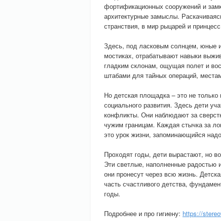
фортификационных сооружений и замко
архитектурные замыслы. Раскачиваясь
странствия, в мир рыцарей и принцес
Здесь, под ласковым солнцем, юные 
мостиках, отрабатывают навыки выжив
гладким склонам, ощущая полет и вос
штабами для тайных операций, места
Но детская площадка – это не только 
социального развития. Здесь дети уча
конфликты. Они наблюдают за сверстн
чужим границам. Каждая стычка за ло
это урок жизни, запоминающийся надо
Проходят годы, дети вырастают, но в
Эти светлые, наполненные радостью 
они пронесут через всю жизнь. Детска
часть счастливого детства, фундамен
годы.
Подробнее и про гигиену:
https://stere