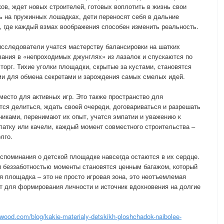
в, ждет новых строителей, готовых воплотить в жизнь свои
 на пружинных лошадках, дети переносят себя в дальние
с, где каждый взмах воображения способен изменить реальность.
исследователи учатся мастерству балансировки на шатких
ания в «непроходимых джунглях» из лазалок и спускаются по
торг. Тихие уголки площадки, скрытые за кустами, становятся
ми для обмена секретами и зарождения самых смелых идей.
место для активных игр. Это также пространство для
тся делиться, ждать своей очереди, договариваться и разрешать
иками, перенимают их опыт, учатся эмпатии и уважению к
патку или качели, каждый момент совместного строительства –
лго.
оспоминания о детской площадке навсегда остаются в их сердце.
и беззаботностью моменты становятся ценным багажом, который
я площадка – это не просто игровая зона, это неотъемлемая
т для формирования личности и источник вдохновения на долгие
owood.com/blog/kakie-materialy-detskikh-ploshchadok-naibolee-