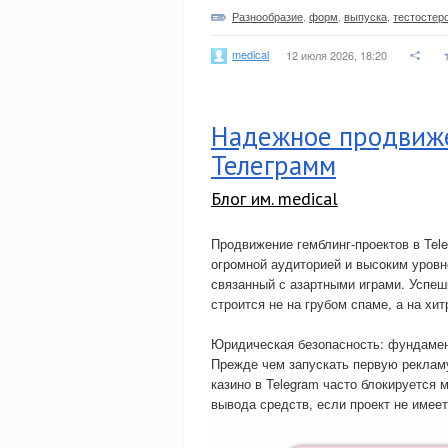
Разнообразие
,
форм
,
выпуска
,
тестостер
medical
12 июля 2026, 18:20
Надежное продвиже
Телеграмм
Блог им. medical
Продвижение гемблинг-проектов в Tel
огромной аудиторией и высоким уровн
связанный с азартными играми. Успеш
строится не на грубом спаме, а на хи
Юридическая безопасность: фундамен
Прежде чем запускать первую реклам
казино в Telegram часто блокируется 
вывода средств, если проект не имеет