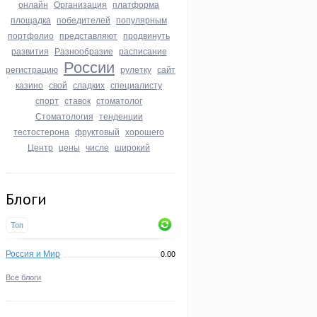
онлайн
Организация
платформа
площадка
победителей
популярным
портфолио
представляют
продвинуть
развития
Разнообразие
расписание
России
регистрацию
рулетку
сайт
казино
свой
сладких
специалисту
спорт
ставок
стоматолог
Стоматология
тенденции
тестостерона
фруктовый
хорошего
Центр
цены
числе
широкий
Блоги
Топ
Россия и Мир
0.00
Все блоги