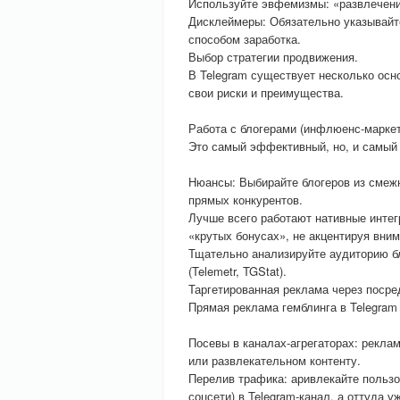
Используйте эвфемизмы: «развлечения
Дисклеймеры: Обязательно указывайте
способом заработка.
Выбор стратегии продвижения.
В Telegram существует несколько осно
свои риски и преимущества.
Работа с блогерами (инфлюенс-маркет
Это самый эффективный, но, и самый 
Нюансы: Выбирайте блогеров из смеж
прямых конкурентов.
Лучше всего работают нативные интег
«крутых бонусах», не акцентируя вним
Тщательно анализируйте аудиторию бл
(Telemetr, TGStat).
Таргетированная реклама через посре
Прямая реклама гемблинга в Telegram
Посевы в каналах-агрегаторах: рекла
или развлекательном контенту.
Перелив трафика: аривлекайте пользо
соцсети) в Telegram-канал, а оттуда у