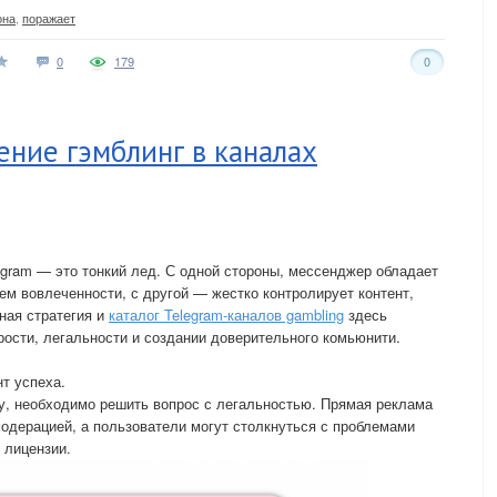
она
,
поражает
0
179
0
ние гэмблинг в каналах
egram — это тонкий лед. С одной стороны, мессенджер обладает
ем вовлеченности, с другой — жестко контролирует контент,
ная стратегия и
каталог Telegram-каналов gambling
здесь
трости, легальности и создании доверительного комьюнити.
т успеха.
у, необходимо решить вопрос с легальностью. Прямая реклама
модерацией, а пользователи могут столкнуться с проблемами
 лицензии.