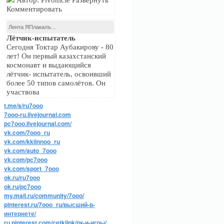
Автор: Pivonicle Развернуть
Комментировать
Лента ЯПлакалъ...
Лётчик-испытатель
Сегодня Токтар Аубакирову - 80
лет! Он первый казахстанский
космонавт и выдающийся
лётчик- испытатель, освоивший
более 50 типов самолётов. Он
участвова
t.me/s/ru7ooo
7ooo-ru.livejournal.com
pc7ooo.livejournal.com/
vk.com/7ooo_ru
vk.com/kkiinnoo_ru
vk.com/auto_7ooo
vk.com/pc7ooo
vk.com/sport_7ooo
ok.ru/ru7ooo
ok.ru/pc7ooo
my.mail.ru/community/7ooo/
pinterest.ru/7ooo_ru/высший-в-
интернете/
ru.pinterest.com/cetkijpk/пк-и-игры/