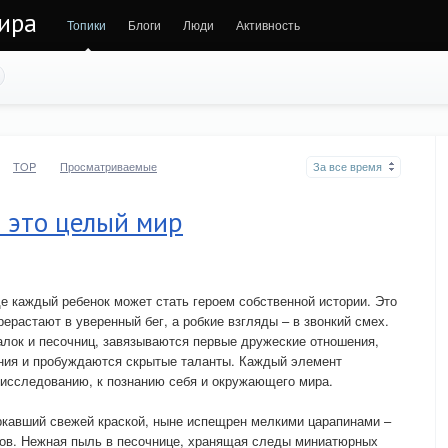
ира
Топики
Блоги
Люди
Активность
TOP
Просматриваемые
За все время
 это целый мир
де каждый ребенок может стать героем собственной истории. Это
ерастают в уверенный бег, а робкие взгляды – в звонкий смех.
чалок и песочниц, завязываются первые дружеские отношения,
ния и пробуждаются скрытые таланты. Каждый элемент
к исследованию, к познанию себя и окружающего мира.
еркавший свежей краской, ныне испещрен мелкими царапинами –
ов. Нежная пыль в песочнице, хранящая следы миниатюрных