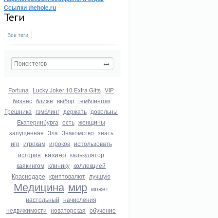
Ссылки thehole.ru
Теги
Все теги
Fortuna
Lucky Joker 10 Extra Gifts
VIP
бизнес
ближе
выбор
гемблингом
Грешника
гэмблинг
держать
довольны
Екатеринбурга
есть
женщины
запущенная
Зла
Знакомство
знать
игр
игрокам
игроков
использовать
казино
история
калькулятор
каякингом
клинику
коллекцией
Краснодаре
криптовалют
лучшую
Медицина
мир
может
настольный
начисления
недвижимости
новаторская
обучение