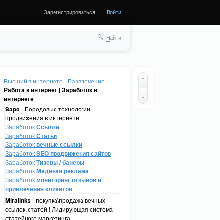
Зарегистрироваться
Войти
Найти
Высший в интернете - Развлечение
Работа в интернет | Заработок в
интернете
Sape
- Передовые технологии
продвижения в интернете
Заработок
Ссылки
Заработок
Статьи
Заработок
вечные ссылки
Заработок
SEO продвижения сайтов
Заработок
Тизеры / банеры
Заработок
Мединая реклама
Заработок
мониторинг отзывов и
привлечения клиентов
Miralinks
- покупка\продажа вечных
ссылок, статей ! Лидирующая система
статейного маркетинга .