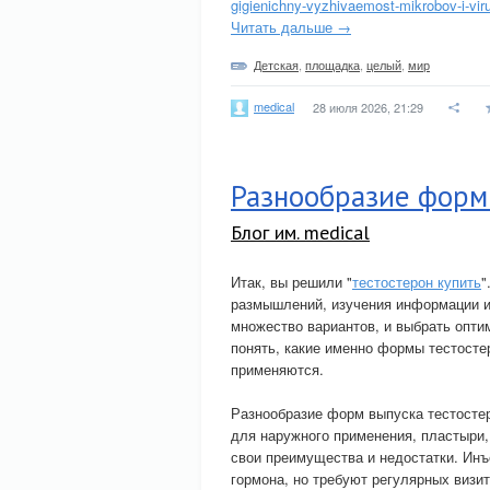
gigienichny-vyzhivaemost-mikrobov-i-vir
Читать дальше →
Детская
,
площадка
,
целый
,
мир
medical
28 июля 2026, 21:29
Разнообразие форм
Блог им. medical
Итак, вы решили "
тестостерон купить
"
размышлений, изучения информации и,
множество вариантов, и выбрать опти
понять, какие именно формы тестостер
применяются.
Разнообразие форм выпуска тестостер
для наружного применения, пластыри,
свои преимущества и недостатки. Инъ
гормона, но требуют регулярных визит