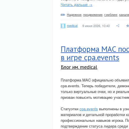
Читать дальше →
Надежное
,
продвижение
,
гэмблинг
,
канал
medical
9 июня 2026, 10:40
Платформа MAC поо
в игре cpa.events
Блог им. medical
Платформа MAC официально объявила 
cpa.events. Теперь победители, демо
только виртуальные очки, но и реаль
призван повысить мотивацию участник
Статуэтки
cpa.events
выполнены в узн
материалов и детальной проработки к
профессиональных навыков игрока. По
подтверждение статуса лидера среди