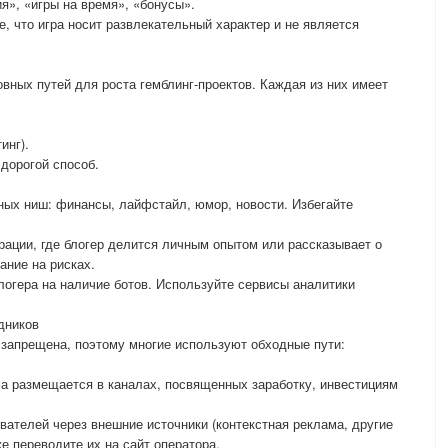
», «игры на время», «бонусы».
, что игра носит развлекательный характер и не является
вных путей для роста гемблинг-проектов. Каждая из них имеет
инг).
дорогой способ.
ных ниш: финансы, лайфстайл, юмор, новости. Избегайте
рации, где блогер делится личным опытом или рассказывает о
ание на рисках.
огера на наличие ботов. Используйте сервисы аналитики
дников
 запрещена, поэтому многие используют обходные пути:
ма размещается в каналах, посвященных заработку, инвестициям
вателей через внешние источники (контекстная реклама, другие
же переводите их на сайт оператора.