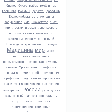
бизнес
ближе
выбор
гемблингом
Грешника
гэмблинг
держать
довольны
Екатеринбурга
есть
женщины
запущенная
Зла
Знакомство
знать
игр
игрокам
игроков
использовать
казино
история
калькулятор
каякингом
клинику
коллекцией
Краснодаре
криптовалют
лучшую
Медицина
мир
может
настольный
начисления
недвижимости
новаторская
обучение
онлайн
Организация
платформа
площадка
победителей
популярным
портфолио
представляют
продвинуть
развития
Разнообразие
расписание
России
регистрацию
рулетку
сайт
казино
свой
сладких
специалисту
спорт
ставок
стоматолог
Стоматология
тенденции