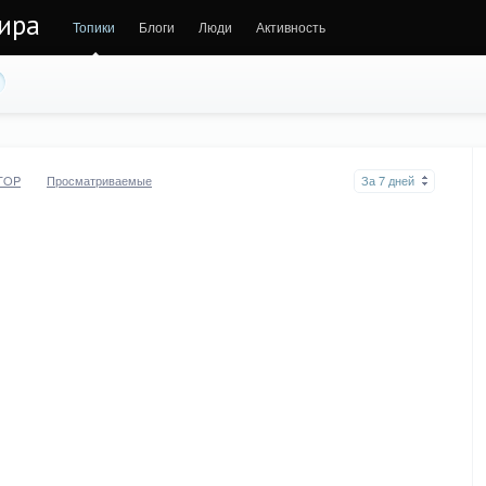
ира
Топики
Блоги
Люди
Активность
TOP
Просматриваемые
За 7 дней