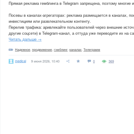
Прямая реклама гемблинга в Telegram запрещена, поэтому многие 
Посевы в каналах-агрегаторах: реклама размещается в каналах, п
инвестициям или развлекательном контенту.
Перелив трафика: аривлекайте пользователей через внешние источн
другие соцсети) в Telegram-канал, а оттуда уже переводите их на с
Читать дальше →
Надежное
,
продвижение
,
гэмблинг
,
каналах
,
Телеграмм
medical
9 июня 2026, 10:40
0
369