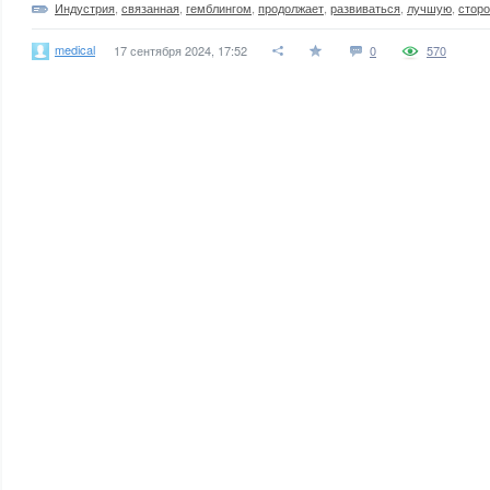
Индустрия
,
связанная
,
гемблингом
,
продолжает
,
развиваться
,
лучшую
,
стор
medical
17 сентября 2024, 17:52
0
570