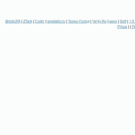
BrickUFA
|
ZTark
|
Софт
|
smetafor.ru
|
Техно-Голод
|
ЧеЧу.Ru
|
кино
|
Soft
|
:( 0
РУша
| |
П