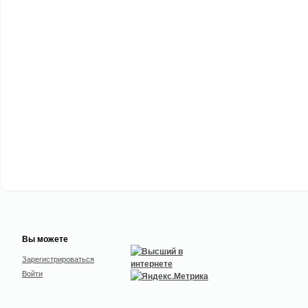
Вы можете
Зарегистрироваться
Войти