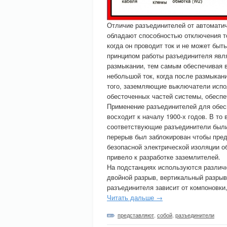
Отличие разъединителей от автоматич
обладают способностью отключения то
когда он проводит ток и не может быт
принципом работы разъединителя явля
размыкании, тем самым обеспечивая 
небольшой ток, когда после размыкан
того, заземляющие выключатели испо
обесточенных частей системы, обесп
Применение разъединителей для обес
восходит к началу 1900-х годов. В то
соответствующие разъединители были
перерыв был заблокирован чтобы пред
безопасной электрической изоляции о
привело к разработке заземлителей.
На подстанциях используются различ
двойной разрыв, вертикальный разрыв
разъединителя зависит от компоновки
Читать дальше →
представляют
,
собой
,
разъединители