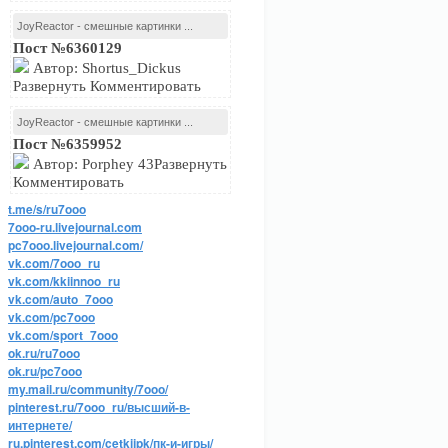
JoyReactor - смешные картинки ...
Пост №6360129
Автор: Shortus_Dickus
Развернуть Комментировать
JoyReactor - смешные картинки ...
Пост №6359952
Автор: Porphey 43Развернуть
Комментировать
t.me/s/ru7ooo
7ooo-ru.livejournal.com
pc7ooo.livejournal.com/
vk.com/7ooo_ru
vk.com/kkiinnoo_ru
vk.com/auto_7ooo
vk.com/pc7ooo
vk.com/sport_7ooo
ok.ru/ru7ooo
ok.ru/pc7ooo
my.mail.ru/community/7ooo/
pinterest.ru/7ooo_ru/высший-в-
интернете/
ru.pinterest.com/cetkijpk/пк-и-игры/