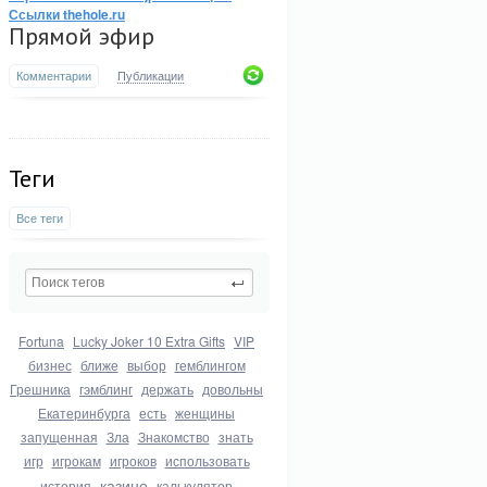
Ссылки thehole.ru
Прямой эфир
Комментарии
Публикации
Теги
Все теги
Fortuna
Lucky Joker 10 Extra Gifts
VIP
бизнес
ближе
выбор
гемблингом
Грешника
гэмблинг
держать
довольны
Екатеринбурга
есть
женщины
запущенная
Зла
Знакомство
знать
игр
игрокам
игроков
использовать
казино
история
калькулятор