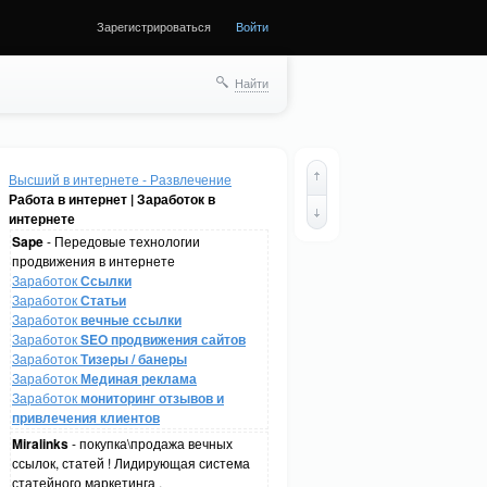
Зарегистрироваться
Войти
Найти
Высший в интернете - Развлечение
Работа в интернет | Заработок в
интернете
Sape
- Передовые технологии
продвижения в интернете
Заработок
Ссылки
Заработок
Статьи
Заработок
вечные ссылки
Заработок
SEO продвижения сайтов
Заработок
Тизеры / банеры
Заработок
Мединая реклама
Заработок
мониторинг отзывов и
привлечения клиентов
Miralinks
- покупка\продажа вечных
ссылок, статей ! Лидирующая система
статейного маркетинга .