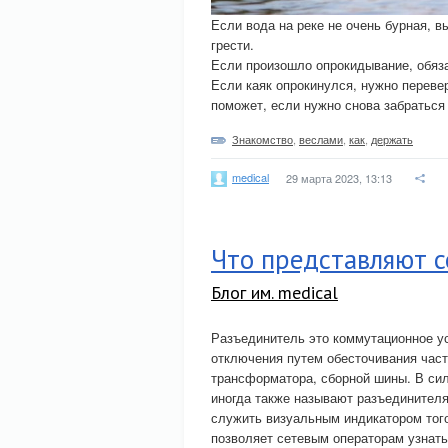
Если вода на реке не очень бурная, 
грести.
Если произошло опрокидывание, обяза
Если каяк опрокинулся, нужно перевер
поможет, если нужно снова забраться 
Знакомство
,
веслами
,
как
,
держать
medical
29 марта 2023, 13:13
Что представляют 
Блог им. medical
Разъединитель это коммутационное ус
отключения путем обесточивания част
трансформатора, сборной шины. В си
иногда также называют разъединителя
служить визуальным индикатором того
позволяет сетевым операторам узнать