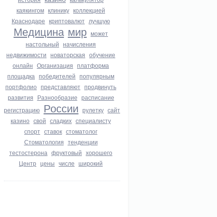
каякингом
клинику
коллекцией
Краснодаре
криптовалют
лучшую
Медицина
мир
может
настольный
начисления
недвижимости
новаторская
обучение
онлайн
Организация
платформа
площадка
победителей
популярным
портфолио
представляют
продвинуть
развития
Разнообразие
расписание
России
регистрацию
рулетку
сайт
казино
свой
сладких
специалисту
спорт
ставок
стоматолог
Стоматология
тенденции
тестостерона
фруктовый
хорошего
Центр
цены
числе
широкий