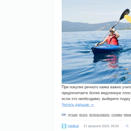
При покупке речного каяка важно учит
предпочитаете более медленную плоск
если это необходимо, выберите лодку
Читать дальше →
лучше
,
всего
,
использовать
,
сплава
,
река
medical
21 февраля 2023, 09:20