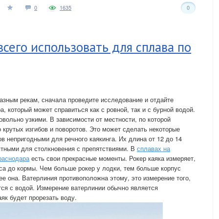
0
1635
0
всего использовать для сплава по
азным рекам, сначала проведите исследование и отдайте
а, который может справиться как с ровной, так и с бурной водой.
овольно узкими. В зависимости от местности, по которой
о крутых изгибов и поворотов. Это может сделать некоторые
в непригодными для речного каякинга. Их длина от 12 до 14
ятными для столкновения с препятствиями. В
сплавах на
краснодара
есть свои прекрасные моменты. Рокер каяка измеряет,
оса до кормы. Чем больше рокер у лодки, тем больше корпус
ее она. Ватерлиния противоположна этому, это измерение того,
ется с водой. Измерение ватерлинии обычно является
аяк будет прорезать воду.