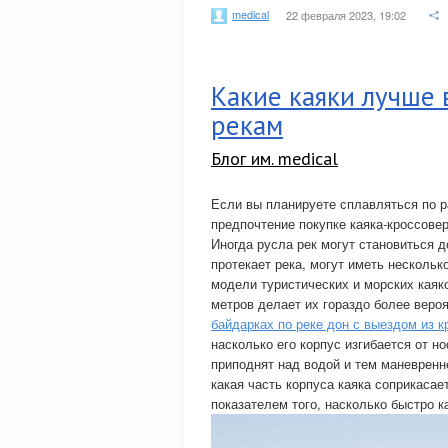
medical
22 февраля 2023, 19:02
Какие каяки лучше 
рекам
Блог им. medical
Если вы планируете сплавляться по р
предпочтение покупке каяка-кроссовер
Иногда русла рек могут становиться д
протекает река, могут иметь нескольк
модели туристических и морских каяко
метров делает их гораздо более веро
байдарках по реке дон с выездом из 
насколько его корпус изгибается от н
приподнят над водой и тем маневренн
какая часть корпуса каяка соприкаса
показателем того, насколько быстро к