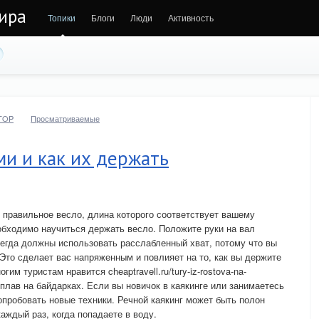
ира
Топики
Блоги
Люди
Активность
TOP
Просматриваемые
ми и как их держать
я правильное весло, длина которого соответствует вашему
обходимо научиться держать весло. Положите руки на вал
егда должны использовать расслабленный хват, потому что вы
Это сделает вас напряженным и повлияет на то, как вы держите
им туристам нравится cheaptravell.ru/tury-iz-rostova-na-
 Сплав на байдарках. Если вы новичок в каякинге или занимаетесь
опробовать новые техники. Речной каякинг может быть полон
аждый раз, когда попадаете в воду.