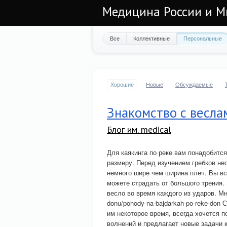
Медицина России и М
Все
Коллективные
Персональные
Хорошие
Новые
Обсуждаемые
Знакомство с весла
Блог им. medical
Для каякинга по реке вам понадобитс
размеру. Перед изучением гребков не
немного шире чем ширина плеч. Вы вс
можете страдать от большого трения. 
весло во время каждого из ударов. Мног
donu/pohody-na-bajdarkah-po-reke-don
им некоторое время, всегда хочется п
волнений и предлагает новые задачи к